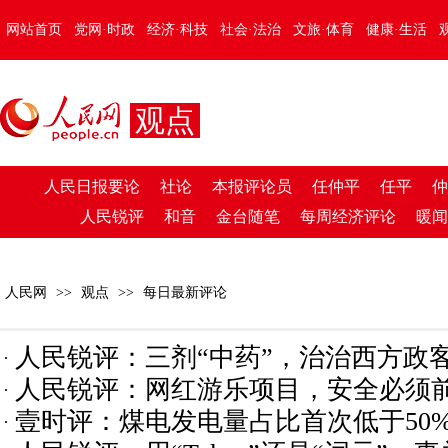
网站首页
党网·时政
经济·科技
社会·法治
文旅·体育
健康·生活
观点
人民日报要论
社论
本报评论员
任仲平
任平
仲
人民锐评
和音
金台随笔
每周经济评论
暖闻
人民网
>>
观点
>>
每日最新评论
人民锐评：三剂“中药”，治治西方政客
人民锐评：网红游乐项目，安全必须
壹时评：煤电发电量占比首次低于50