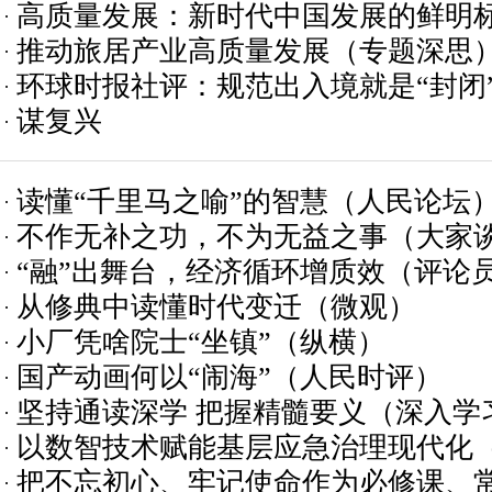
高质量发展：新时代中国发展的鲜明标
推动旅居产业高质量发展（专题深思
彻习近平新时代中国特色社会主义思想
环球时报社评：规范出入境就是“封闭
理政》第一至五卷通读）
谋复兴
读懂“千里马之喻”的智慧（人民论坛
不作无补之功，不为无益之事（大家谈
“融”出舞台，经济循环增质效（评论
层 服务基层①）
从修典中读懂时代变迁（微观）
小厂凭啥院士“坐镇”（纵横）
国产动画何以“闹海”（人民时评）
坚持通读深学 把握精髓要义（深入学
以数智技术赋能基层应急治理现代化
代中国特色社会主义思想·《习近平谈
把不忘初心、牢记使命作为必修课、
五卷通读）