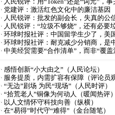
人民锐评：用“Token”还是“词元”，
党建评：激活红色文化中的廉洁基因
人民锐评：批发的副会长，失真的公
人民锐评：“垃圾不够烧”，还有必要
环球时报社评：中国留学生少了，美国
环球时报社评：耐克减少分销商，是
中美经贸需要“合作清单”，而非“覆盖
吗？
感悟创新“小大由之”（人民论坛）
服务提质，内需扩容有保障（评论员
“无边”剧场 为民“现场”（人民时评）
“拾荒老人”铜像为何动人（暖闻热评
以人文情怀守科技向善（纵横）
在“易得”时代守“难得”（金台随笔）