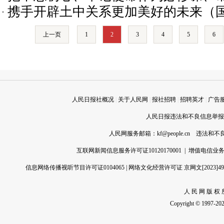
携手开辟土中关系更加美好的未来（
声）
上一页
1
2
3
4
5
6
人民日报社概况
|
关于人民网
|
报社招聘
|
招聘英才
|
广告
人民日报违法和不良信息举报电话
人民网服务邮箱：
kf@people.cn
违法和不良信
互联网新闻信息服务许可证10120170001
|
增值电信业务经
信息网络传播视听节目许可证0104065
|
网络文化经营许可证 京网文[2023]496
人 民 网 版 权 
Copyright © 1997-2026