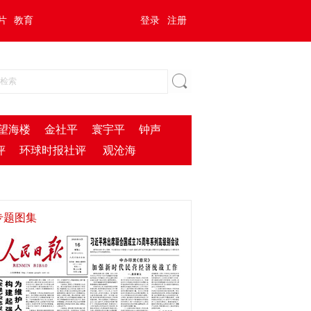
片
教育
登录
注册
望海楼
金社平
寰宇平
钟声
评
环球时报社评
观沧海
专题图集