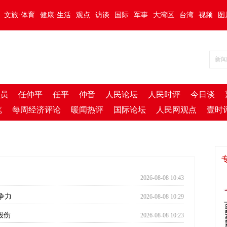
文旅·体育
健康·生活
观点
访谈
国际
军事
大湾区
台湾
视频
图
员
任仲平
任平
仲音
人民论坛
人民时评
今日谈
笔
每周经济评论
暖闻热评
国际论坛
人民网观点
壹时
2026-08-08 10:43
争力
2026-08-08 10:29
毁伤
2026-08-08 10:23