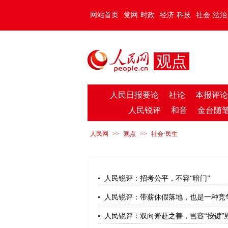
网站首页
党网·时政
经济·科技
社会·法治
观点
人民日报要论
社论
本报评论
人民锐评
和音
金台随
人民网
>>
观点
>>
社会·民生
人民锐评：招考公平，不容“暗门”
人民锐评：带薪休假落地，也是一种竞
人民锐评：双向奔赴之善，岂容“按键”